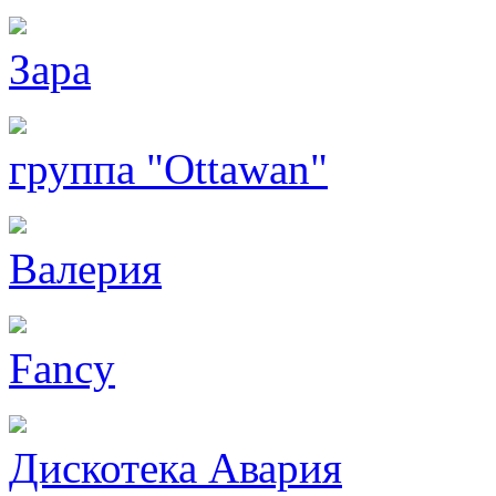
Зара
группа "Ottawan"
Валерия
Fancy
Дискотека Авария