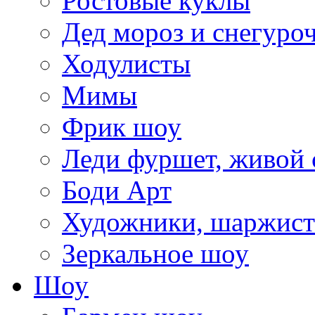
Ростовые куклы
Дед мороз и снегуро
Ходулисты
Мимы
Фрик шоу
Леди фуршет, живой 
Боди Арт
Художники, шаржис
Зеркальное шоу
Шоу