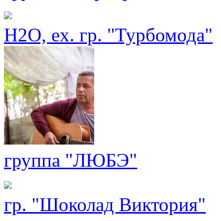
H2O, ex. гр. "Турбомода"
группа "ЛЮБЭ"
гр. "Шоколад Виктория"