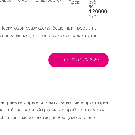
Гудов
руб
до
120000
руб
 Черкуновой сразу сделал бешенный прорыв на
 направлениях, как поп-рок и софт-рок, что так
+7 (922) 129-99-55
ожно раньше определить дату своего мероприятия, на
 плотный гастрольный график, который составляется
otal на ваше мероприятие, необходимо заранее