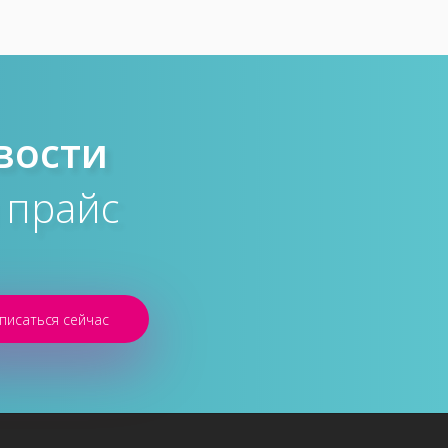
вости
 прайс
писаться сейчас