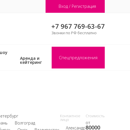
Вход / Регистрация
+7 967 769-63-67
Звонки по РФ бесплатно
 шоу
Спецпредложения
Аренда и
кейтеринг
Петербург
Контактное
Стоимость
лицо
от
зань
Волгоград
80000
Александр
бирск
Омск
Владивосток