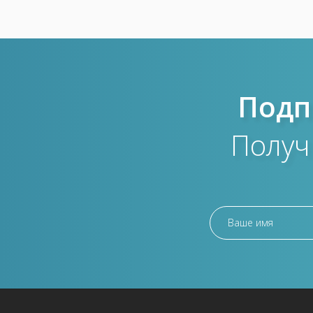
Подп
Получ