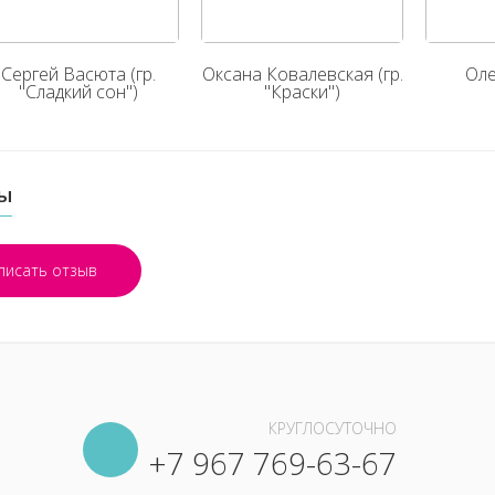
Сергей Васюта (гр.
Оксана Ковалевская (гр.
Оле
"Сладкий сон")
"Краски")
ы
писать отзыв
КРУГЛОСУТОЧНО
+7 967 769-63-67