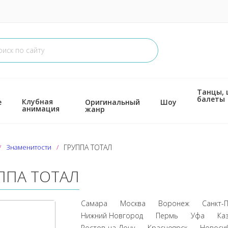
Танцы,
балеты
Клубная
е
Оригинальный
Шоу
анимация
жанр
Знаменитости
ГРУППА ТОТАЛ
ППА ТОТАЛ
Самара
Москва
Воронеж
Санкт-
Нижний Новгород
Пермь
Уфа
Ка
Ростов-на-Дону
Красноярск
Новоси