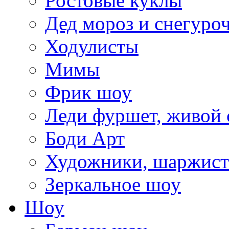
Ростовые куклы
Дед мороз и снегуро
Ходулисты
Мимы
Фрик шоу
Леди фуршет, живой 
Боди Арт
Художники, шаржис
Зеркальное шоу
Шоу