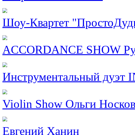
Шоу-Квартет "ПростоДуд
ACCORDANCE SHOW Рус
Инструментальный дуэт 
Violin Show Ольги Носко
Евгений Ханин