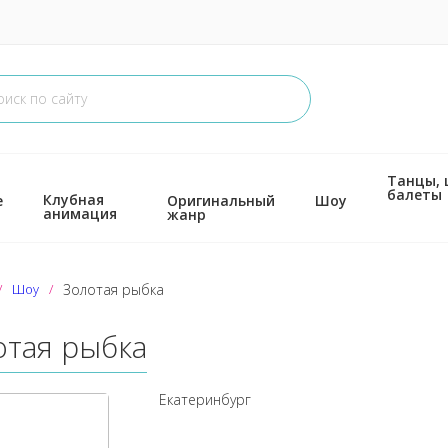
Танцы,
балеты
Клубная
е
Оригинальный
Шоу
анимация
жанр
Шоу
Золотая рыбка
отая рыбка
Екатеринбург