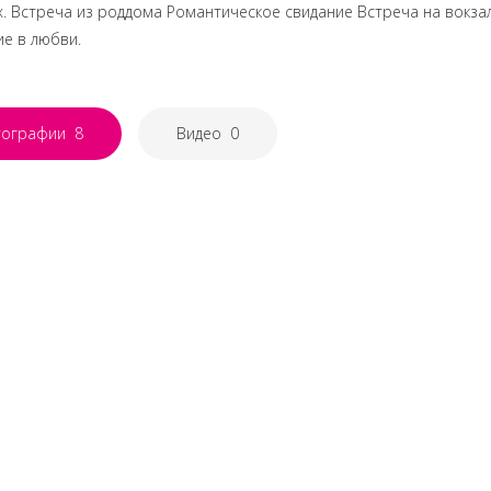
. Встреча из роддома Романтическое свидание Встреча на вокз
е в любви.
тографии
8
Видео
0