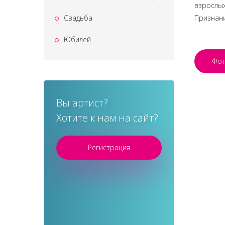
взрослых
Свадьба
Признани
Юбилей
Фо
Вы артист?
Хотите к нам на сайт?
Регистрация